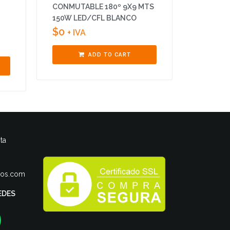
CONMUTABLE 180º 9X9 MTS
150W LED/CFL BLANCO
$
0
+ IVA
ADD TO CART
ta
ros.com
EDES