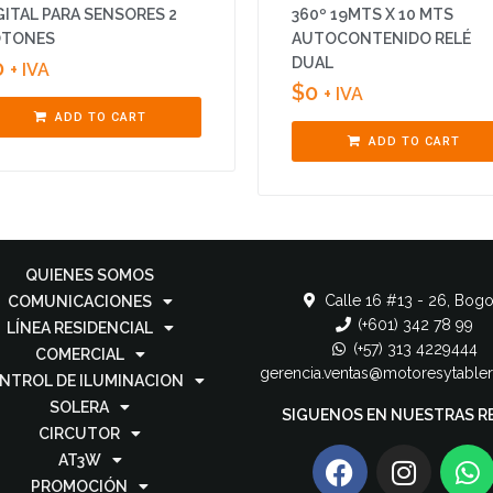
GITAL PARA SENSORES 2
360º 19MTS X 10 MTS
TONES
AUTOCONTENIDO RELÉ
DUAL
0
+ IVA
$
0
+ IVA
ADD TO CART
ADD TO CART
QUIENES SOMOS
Calle 16 #13 - 26, Bogo
COMUNICACIONES
(+601) 342 78 99
LÍNEA RESIDENCIAL
(+57) 313 4229444
COMERCIAL
gerencia.ventas@motoresytable
NTROL DE ILUMINACION
SOLERA
SIGUENOS EN NUESTRAS R
CIRCUTOR
AT3W
PROMOCIÓN