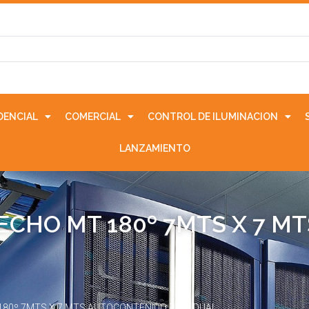
IDENCIAL
COMERCIAL
CONTROL DE ILUMINACION
LANZAMIENTO
ECHO MT 180º 7MTS X 7 
180º 7MTS X 7 MTS AUTOCONTENIDO RELÉ DUAL