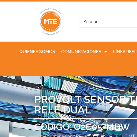
QUIENES SOMOS
COMUNICACIONES
LÍNEA RES
PROVOLT SENSOR T
RELÉ DUAL
CODIGO: O2C05-MDW
Home
/
Iluminacion
/ PROVOLT SENSOR TECHO MT 