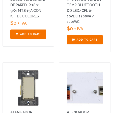
DE PARED IR 180º
TEMP BLUETOOTH
9X9 MTS 15A CON
DD LED/CFL 0-
KIT DE COLORES
10VDC 1200VA /
120VAC
$
0
+ IVA
$
0
+ IVA
ADD TO CART
ADD TO CART
ATENUADOR
ATENUADOR