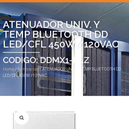
ATENUADOR UNIV. Y
TEMP BLUETOOTH DD
LED/CFL 450W /120VAC
CODIGO: DDMX1-BLZ
Home
/
Iluminacion
/ ATENUADOR UNIV. Y TEMP BLUETOOTH DD
LED/CFL 450W /120VAC