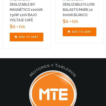
DESLIZABLE BV
DESLIZABLE FLUOR.
MAGNÉTICO 1000VA
BALASTO MARK 10
750W 120V BAJO
600VA BLANCO
VOLTAJE CAFÉ
$
0
+ IVA
$
0
+ IVA
ADD TO CART
ADD TO CART