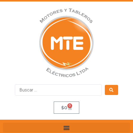
0
$
0