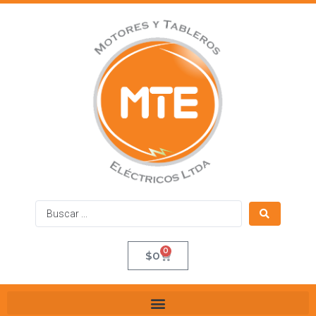
0
$
0