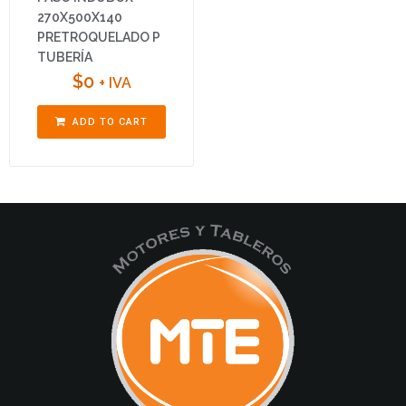
270X500X140
PRETROQUELADO P
TUBERÍA
$
0
+ IVA
ADD TO CART