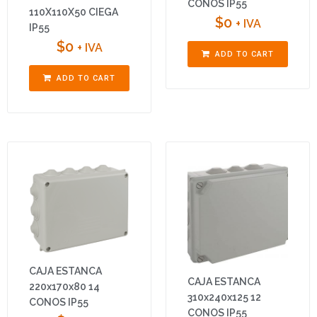
CONOS IP55
110X110X50 CIEGA
$
0
+ IVA
IP55
$
0
+ IVA
ADD TO CART
ADD TO CART
CAJA ESTANCA
CAJA ESTANCA
220x170x80 14
310x240x125 12
CONOS IP55
CONOS IP55