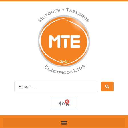
0
$
0