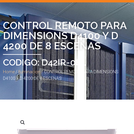
CONTROL REMOTO PARA
DIMENSIONS D4100 Y D
4200 DE 8 ESCENAS
CODIGO: D42IR-08L
Home
/
Iluminacion
/ CONTROL REMOTO PARA DIMENSIONS
D4100 Y D 4200 DE 8 ESCENAS