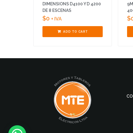
DIMENSIONS D4100 Y D 4200
9M
DE 8 ESCENAS
40
$
0
$
+ IVA
ADD TO CART
CO