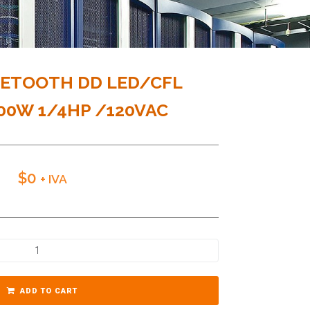
UETOOTH DD LED/CFL
00W 1/4HP /120VAC
$
0
+ IVA
ADD TO CART