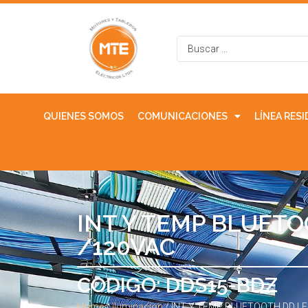
QUIENES SOMOS
COMUNICACIONES
LÍNEA RES
INT Y TEMP BLUET
/120VAC
CODIGO: DDS15-BDZ
Home
/
Iluminacion
/ INT Y TEMP BLUETOOTH DD L