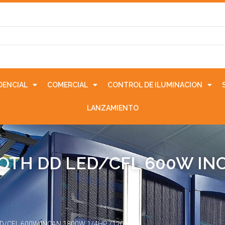
IDENCIAL
COMERCIAL
CONTROL DE ILUMINACION
LANZAMIENTO
OOTH DD LED/CFL 600W IN
ED/CFL 600W INCAN 1800W 1/4HP /120VAC