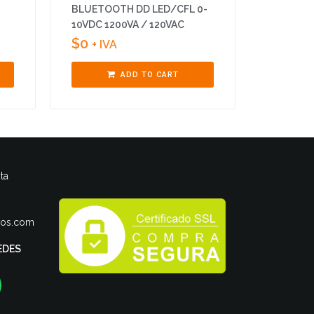
BLUETOOTH DD LED/CFL 0-
10VDC 1200VA / 120VAC
$
0
+ IVA
ADD TO CART
ta
ros.com
EDES