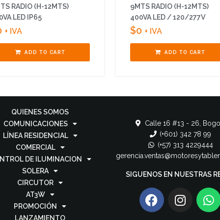
TS RADIO (H-12MTS)
9MTS RADIO (H-12MTS)
0VA LED IP65
400VA LED / 120/277V
0
$
0
+ IVA
+ IVA
ADD TO CART
ADD TO CART
QUIENES SOMOS
Calle 16 #13 - 26, Bogo
COMUNICACIONES
(+601) 342 78 99
LÍNEA RESIDENCIAL
(+57) 313 4229444
COMERCIAL
gerencia.ventas@motoresytable
NTROL DE ILUMINACION
SOLERA
SIGUENOS EN NUESTRAS R
CIRCUTOR
AT3W
PROMOCIÓN
LANZAMIENTO