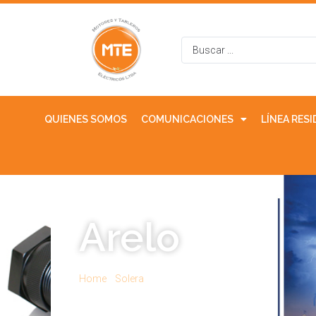
QUIENES SOMOS
COMUNICACIONES
LÍNEA RES
Arelo
Home
/
Solera
/ Arelo