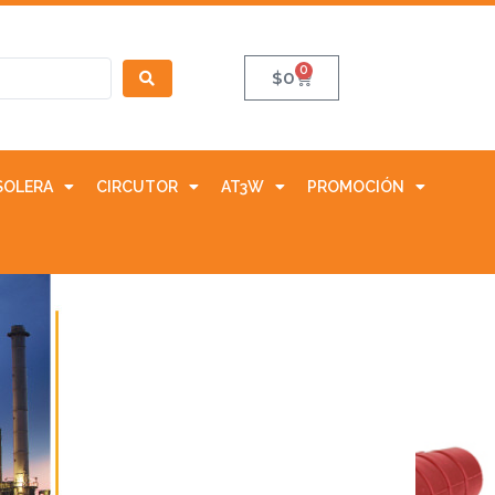
0
$
0
SOLERA
CIRCUTOR
AT3W
PROMOCIÓN