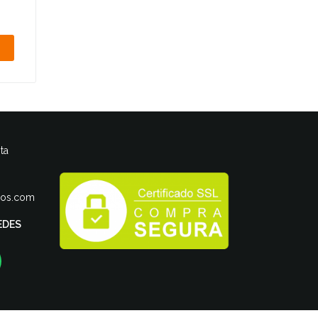
ta
ros.com
EDES