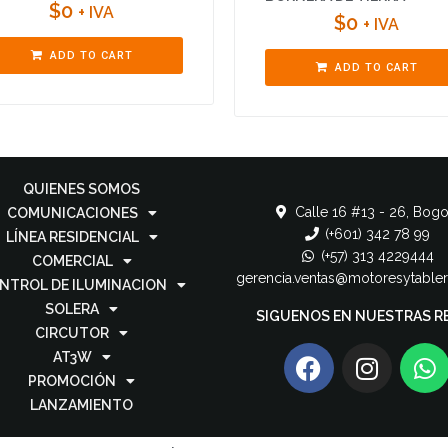
$
0
+ IVA
$
0
+ IVA
ADD TO CART
ADD TO CART
QUIENES SOMOS
Calle 16 #13 - 26, Bogo
COMUNICACIONES
(+601) 342 78 99
LÍNEA RESIDENCIAL
(+57) 313 4229444
COMERCIAL
gerencia.ventas@motoresytable
NTROL DE ILUMINACION
SOLERA
SIGUENOS EN NUESTRAS R
CIRCUTOR
AT3W
PROMOCIÓN
LANZAMIENTO