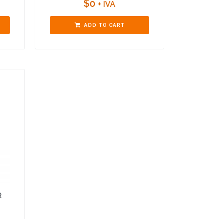
$
0
+ IVA
ADD TO CART
R