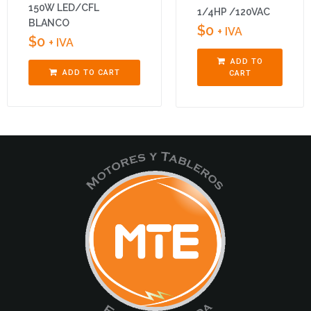
150W LED/CFL
1/4HP /120VAC
BLANCO
$
0
+ IVA
$
0
+ IVA
ADD TO
ADD TO CART
CART