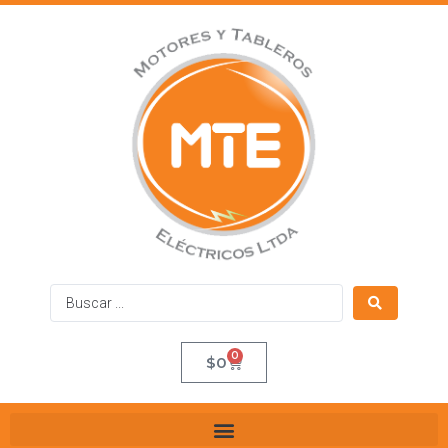
0
$
0