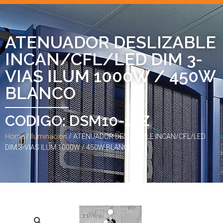
ATENUADOR DESLIZABLE
INCAN/CFL/LED DIM 3-
VIAS ILUM 1000W / 450W
BLANCO
CODIGO: DSM10-1LZ
Home
/
Iluminacion
/ ATENUADOR DESLIZABLE INCAN/CFL/LED
DIM 3-VIAS ILUM 1000W / 450W BLANCO