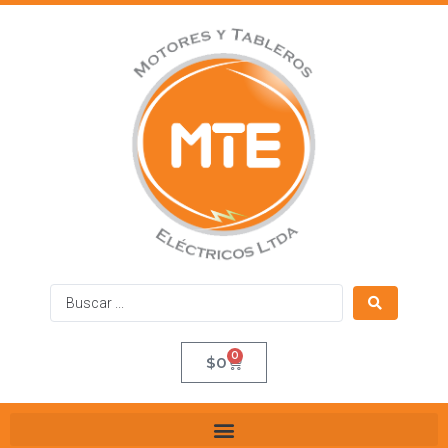
0
$
0