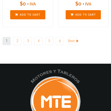
$
0
$
0
+ IVA
+ IVA
ADD TO CART
ADD TO CART
1
2
3
4
5
6
Next