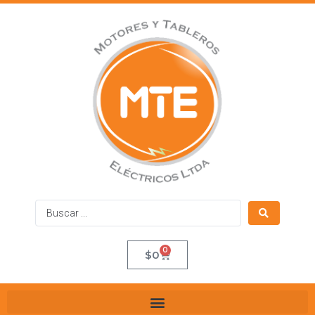
0
$
0