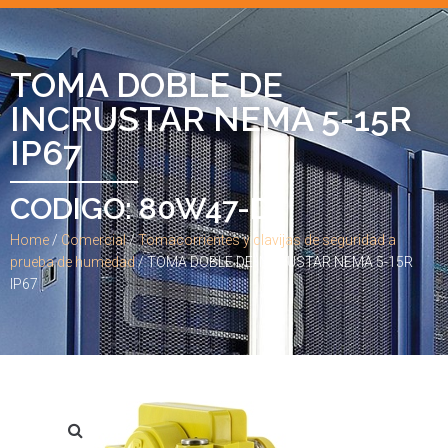
TOMA DOBLE DE
INCRUSTAR NEMA 5-15R
IP67
CODIGO: 80W47-D
Home
/
Comercial
/
Tomacorrientes y clavijas de seguridad a
prueba de humedad
/ TOMA DOBLE DE INCRUSTAR NEMA 5-15R
IP67