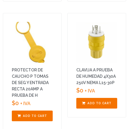
PROTECTOR DE
CLAVIJA A PRUEBA
CAUCHO P TOMAS
DE HUMEDAD 4X30A
DE SEG Y ENTRADA
250V NEMA L15-30P
RECTA 20AMP A
$
0
+ IVA
PRUEBA DE H
$
0
+ IVA
ADD TO CART
ADD TO CART