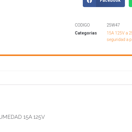
Facebook
CODIGO
25W47
Categorias
15A 125V a 
seguridad a 
UMEDAD 15A 125V