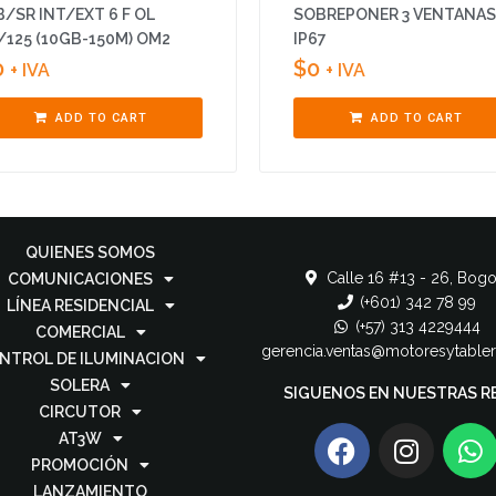
/SR INT/EXT 6 F OL
SOBREPONER 3 VENTANAS
/125 (10GB-150M) OM2
IP67
0
$
0
+ IVA
+ IVA
ADD TO CART
ADD TO CART
QUIENES SOMOS
Calle 16 #13 - 26, Bogo
COMUNICACIONES
(+601) 342 78 99
LÍNEA RESIDENCIAL
(+57) 313 4229444
COMERCIAL
gerencia.ventas@motoresytable
NTROL DE ILUMINACION
SOLERA
SIGUENOS EN NUESTRAS R
CIRCUTOR
AT3W
PROMOCIÓN
LANZAMIENTO