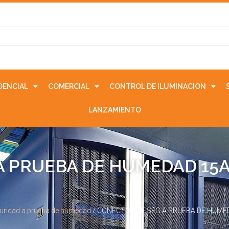
IDENCIAL
COMERCIAL
CONTROL DE ILUMINACION
LANZAMIENTO
 PRUEBA DE HUMEDAD 15A 
guridad a prueba de humedad
/ CONECTOR DE SEG A PRUEBA DE HUMED