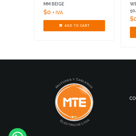
MM BEIGE
WB
50
$
0
+ IVA
$
ADD TO CART
CO