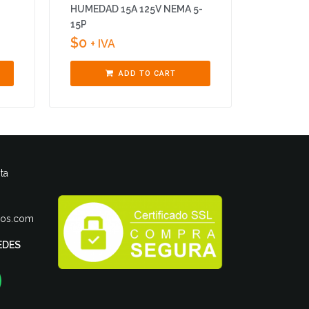
HUMEDAD 15A 125V NEMA 5-
15P
$
0
+ IVA
ADD TO CART
ta
ros.com
EDES