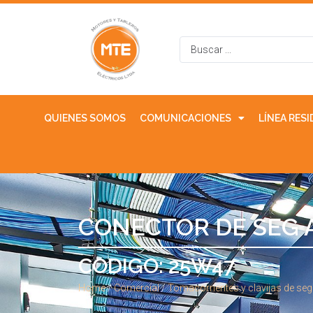
QUIENES SOMOS
COMUNICACIONES
LÍNEA RES
CONECTOR DE SEG A
CODIGO: 25W47
Home
/
Comercial
/
Tomacorrientes y clavijas de se