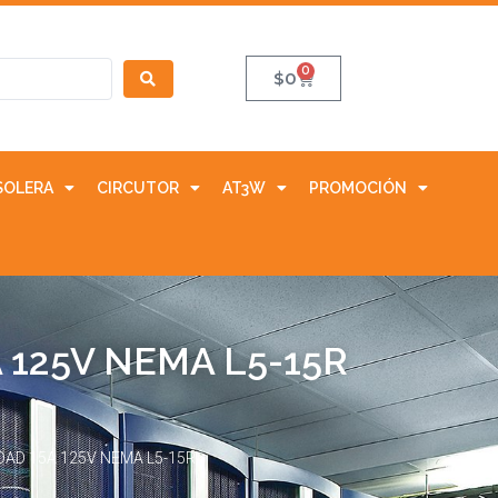
0
$
0
SOLERA
CIRCUTOR
AT3W
PROMOCIÓN
125V NEMA L5-15R
AD 15A 125V NEMA L5-15R