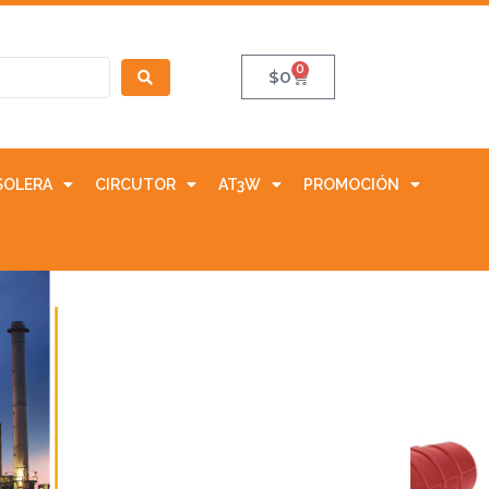
0
$
0
SOLERA
CIRCUTOR
AT3W
PROMOCIÓN