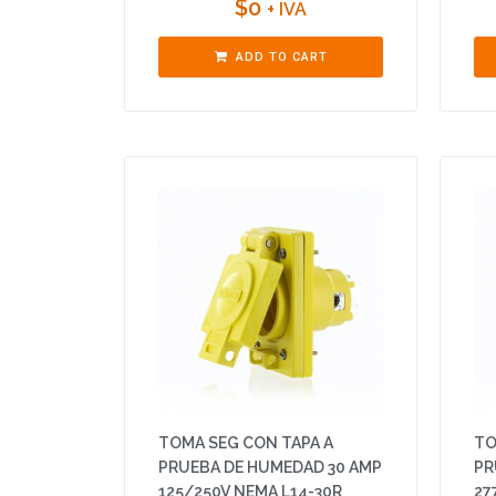
$
0
+ IVA
ADD TO CART
TOMA SEG CON TAPA A
TO
PRUEBA DE HUMEDAD 30 AMP
PR
125/250V NEMA L14-30R
27