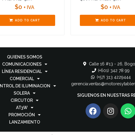
$
0
$
0
+ IVA
+ IVA
ADD TO CART
ADD TO CART
QUIENES SOMOS
Calle 16 #13 - 26, Bogo
COMUNICACIONES
(+601) 342 78 99
LÍNEA RESIDENCIAL
(+57) 313 4229444
COMERCIAL
gerencia.ventas@motoresytable
NTROL DE ILUMINACION
SOLERA
SIGUENOS EN NUESTRAS R
CIRCUTOR
AT3W
PROMOCIÓN
LANZAMIENTO