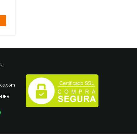
ta
ros.com
EDES