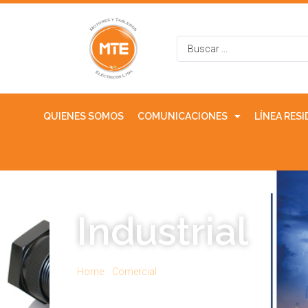
QUIENES SOMOS
COMUNICACIONES
LÍNEA RES
Industrial
Home
/
Comercial
/ Industrial