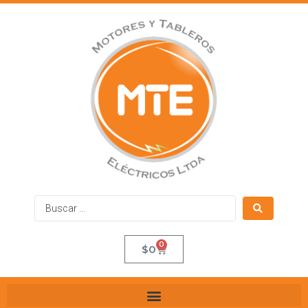
0
$
0