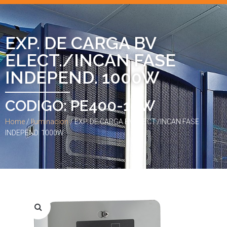
EXP. DE CARGA BV
ELECT./INCAN FASE
INDEPEND. 1000W
CODIGO: PE400-10W
Home
/
Iluminacion
/ EXP. DE CARGA BV ELECT./INCAN FASE
INDEPEND. 1000W