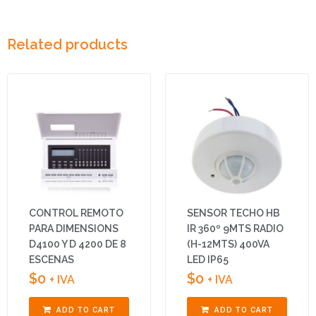
Related products
CONTROL REMOTO
SENSOR TECHO HB
PARA DIMENSIONS
IR 360º 9MTS RADIO
D4100 Y D 4200 DE 8
(H-12MTS) 400VA
ESCENAS
LED IP65
$
0
$
0
+ IVA
+ IVA
ADD TO CART
ADD TO CART