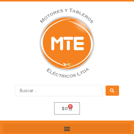
0
$
0