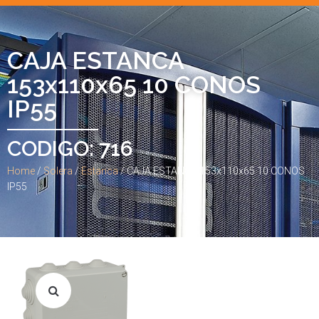
CAJA ESTANCA
153x110x65 10 CONOS
IP55
CODIGO: 716
Home
/
Solera
/
Estanca
/ CAJA ESTANCA 153x110x65 10 CONOS
IP55