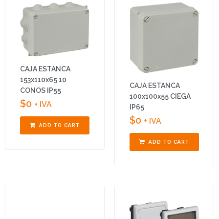
CAJA ESTANCA
153x110x65 10
CAJA ESTANCA
CONOS IP55
100x100x55 CIEGA
$
0
+ IVA
IP65
$
0
+ IVA
ADD TO CART
ADD TO CART