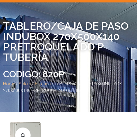
TABLERO/CAJA DE PASO
INDUBOX 270X500X140
PRETROQUELADO P
TUBERÍA
CODIGO: 820P
Home
/
Solera
/
Estanca
/ TABLERO/CAJA DE PASO INDUBOX
270X500X140 PRETROQUELADO P TUBERÍA