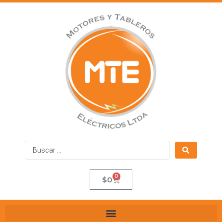
0
$
0