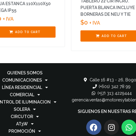
TABLERO 22 CIR INCRU.
JA ESTANCA 110X110X50
PUERTA BLANCA INCLUYE
EGA IP55
BORNERAS DE NEU Y TIE
0
+ IVA
$
0
+ IVA
ADD TO CART
ADD TO CART
QUIENES SOMOS
Calle 16 #13 - 26, Bogo
COMUNICACIONES
(+601) 342 78 99
LÍNEA RESIDENCIAL
(+57) 313 4229444
COMERCIAL
gerencia.ventas@motoresytable
NTROL DE ILUMINACION
SOLERA
SIGUENOS EN NUESTRAS R
CIRCUTOR
AT3W
PROMOCIÓN