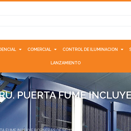
IDENCIAL
COMERCIAL
CONTROL DE ILUMINACION
LANZAMIENTO
CRU. PUERTA FUME INCLUY
RTA FUME INCLUYE BORNERAS DE NEU Y TIE