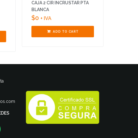
CAJA 2 CIR INCRUSTAR PTA
BLANCA
$
0
+ IVA
ADD TO CART
ta
ros.com
EDES