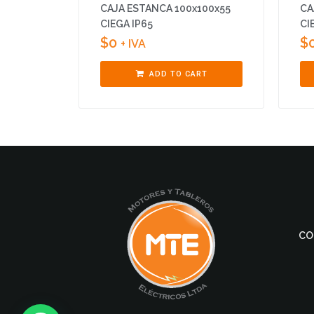
CAJA ESTANCA 100x100x55
CA
CIEGA IP65
CI
$
0
$
+ IVA
ADD TO CART
CO