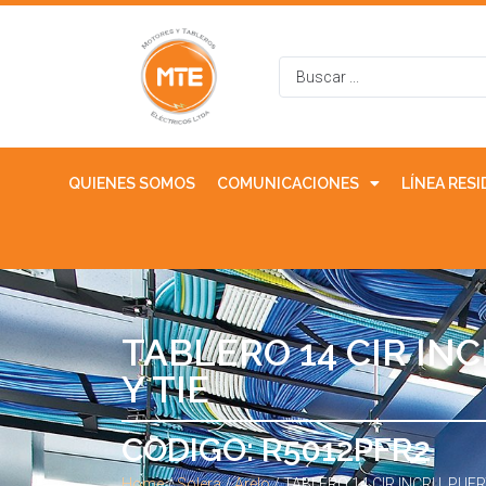
QUIENES SOMOS
COMUNICACIONES
LÍNEA RES
TABLERO 14 CIR IN
Y TIE
CODIGO: R5012PFR2
Home
/
Solera
/
Arelo
/ TABLERO 14 CIR INCRU. PUE