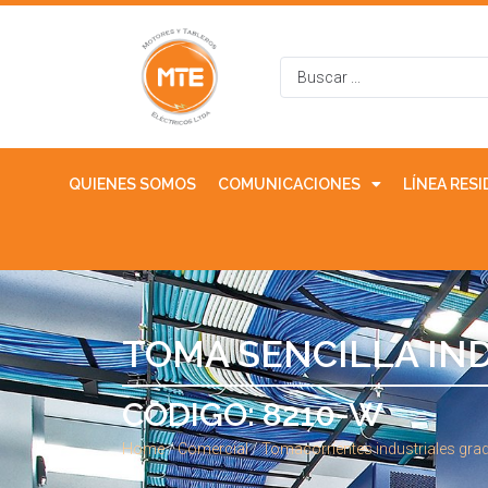
QUIENES SOMOS
COMUNICACIONES
LÍNEA RES
TOMA SENCILLA IND
CODIGO: 8210-W
Home
/
Comercial
/
Tomacorrientes industriales grad