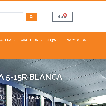
0
$
0
SOLERA
CIRCUTOR
AT3W
PROMOCIÓN
A 5-15R BLANCA
 15A 125V NEMA 5-15R BLANCA