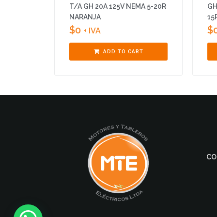
T/A GH 20A 125V NEMA 5-20R
GH
NARANJA
15
$
0
$
+ IVA
ADD TO CART
CO