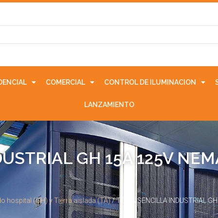
IDENCIAL
COMERCIAL
CONTROL DE ILUMINACION
LANZAMIENTO
USTRIAL GH 15A 125V NEM
o hospital (GH) y Tierra aislada (TA)
/ TOMA SENCILLA INDUSTRIAL GH