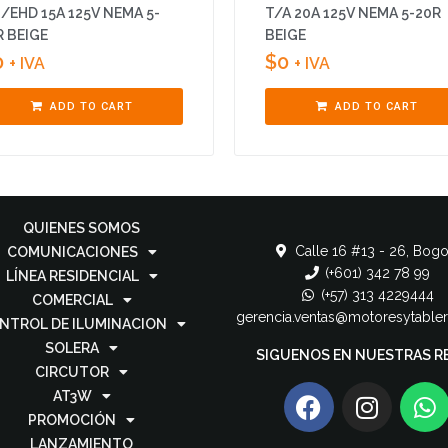
/EHD 15A 125V NEMA 5-
T/A 20A 125V NEMA 5-20R
R BEIGE
BEIGE
0
$
0
+ IVA
+ IVA
ADD TO CART
ADD TO CART
QUIENES SOMOS
Calle 16 #13 - 26, Bogo
COMUNICACIONES
(+601) 342 78 99
LÍNEA RESIDENCIAL
(+57) 313 4229444
COMERCIAL
gerencia.ventas@motoresytable
NTROL DE ILUMINACION
SOLERA
SIGUENOS EN NUESTRAS R
CIRCUTOR
AT3W
PROMOCIÓN
LANZAMIENTO