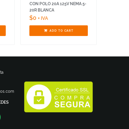
CON POLO 20A 125V NEMA 5-
20R BLANCA
$
0
+ IVA
ADD TO CART
ta
ros.com
EDES