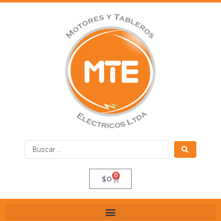
0
$
0