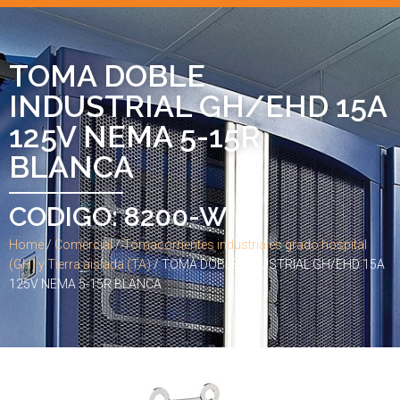
TOMA DOBLE
INDUSTRIAL GH/EHD 15A
125V NEMA 5-15R
BLANCA
CODIGO: 8200-W
Home
/
Comercial
/
Tomacorrientes industriales grado hospital
(GH) y Tierra aislada (TA)
/ TOMA DOBLE INDUSTRIAL GH/EHD 15A
125V NEMA 5-15R BLANCA