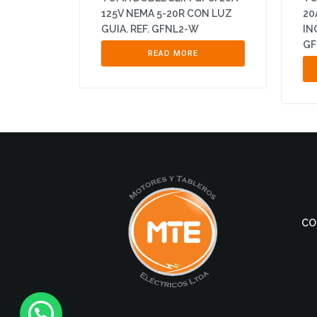
125V NEMA 5-20R CON LUZ
20
GUIA. REF. GFNL2-W
IN
GF
READ MORE
CO