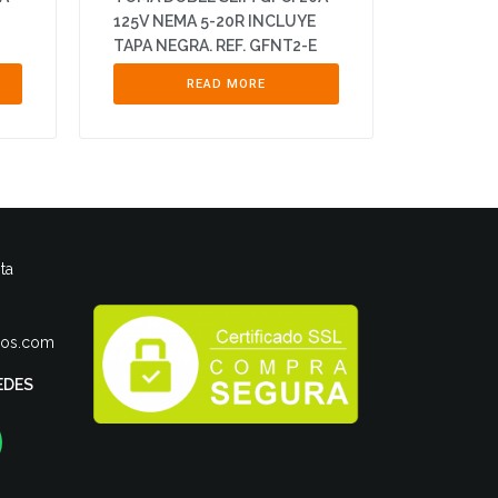
125V NEMA 5-20R INCLUYE
TAPA NEGRA. REF. GFNT2-E
READ MORE
ta
ros.com
EDES