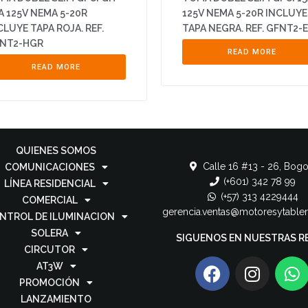
A 125V NEMA 5-20R
125V NEMA 5-20R INCLUYE
CLUYE TAPA ROJA. REF.
TAPA NEGRA. REF. GFNT2-E
NT2-HGR
READ MORE
READ MORE
QUIENES SOMOS
Calle 16 #13 - 26, Bogo
COMUNICACIONES
(+601) 342 78 99
LÍNEA RESIDENCIAL
(+57) 313 4229444
COMERCIAL
gerencia.ventas@motoresytable
NTROL DE ILUMINACION
SOLERA
SIGUENOS EN NUESTRAS R
CIRCUTOR
AT3W
PROMOCIÓN
LANZAMIENTO