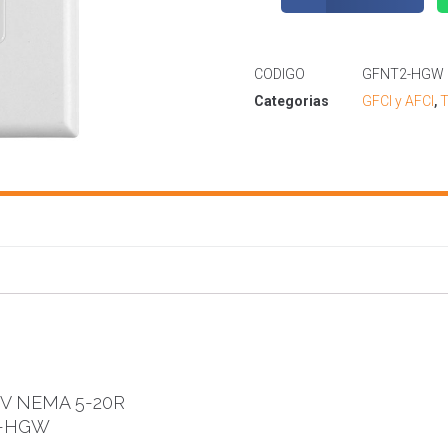
CODIGO
GFNT2-HGW
Categorias
GFCI y AFCI
,
T
5V NEMA 5-20R
2-HGW