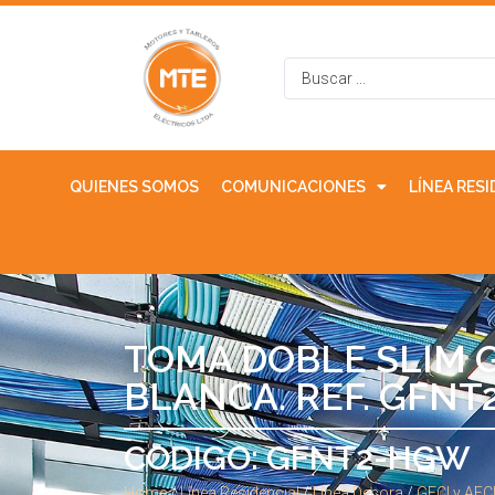
QUIENES SOMOS
COMUNICACIONES
LÍNEA RES
TOMA DOBLE SLIM G
BLANCA. REF. GFN
CODIGO: GFNT2-HGW
Home
/
Línea Residencial
/
Línea Decora
/
GFCI y AFC