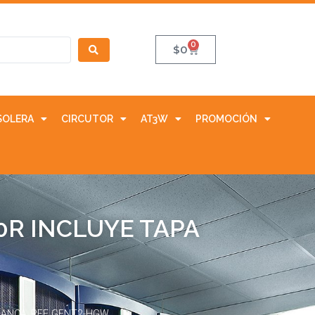
0
$
0
SOLERA
CIRCUTOR
AT3W
PROMOCIÓN
0R INCLUYE TAPA
LANCA. REF. GFNT2-HGW