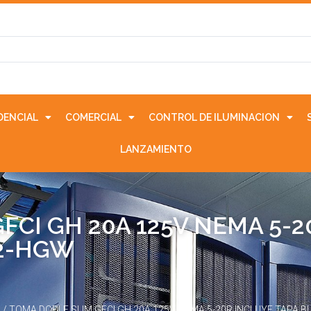
IDENCIAL
COMERCIAL
CONTROL DE ILUMINACION
LANZAMIENTO
FCI GH 20A 125V NEMA 5-2
T2-HGW
I
/ TOMA DOBLE SLIM GFCI GH 20A 125V NEMA 5-20R INCLUYE TAPA B