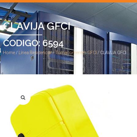
CLAVIJA GFCI
CODIGO: 6594
Home
/
Línea Residencial
/
Tomacorrientes GFCI
/ CLAVIJA GFCI