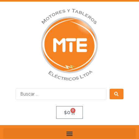
0
$
0