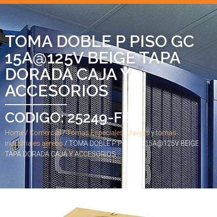
TOMA DOBLE P PISO GC
15A@125V BEIGE TAPA
DORADA CAJA Y
ACCESORIOS
CODIGO: 25249-FBA
Home
/
Comercial
/
Tomas Especiales, clavijas y tomas
industriales aereos
/ TOMA DOBLE P PISO GC 15A@125V BEIGE
TAPA DORADA CAJA Y ACCESORIOS