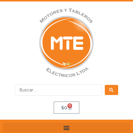
0
$
0