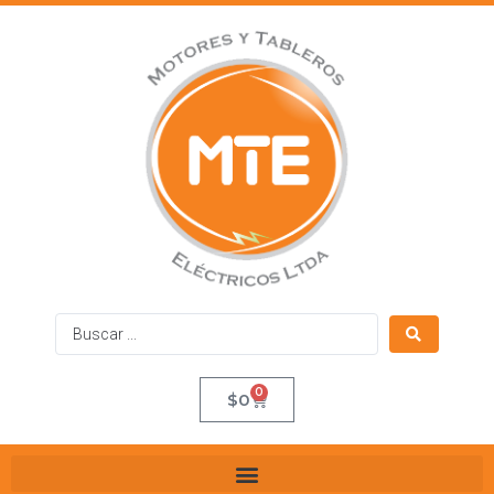
0
$
0