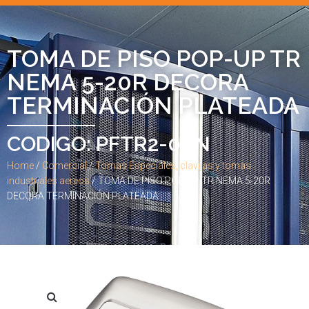
TOMA DE PISO POP-UP TR
NEMA 5-20R DECORA
TERMINACIÓN PLATEADA
CODIGO: PFTR2-0BN
Home
/
Comercial
/
Tomas Especiales, clavijas y tomas
industriales aereos
/ TOMA DE PISO POP-UP TR NEMA 5-20R
DECORA TERMINACIÓN PLATEADA