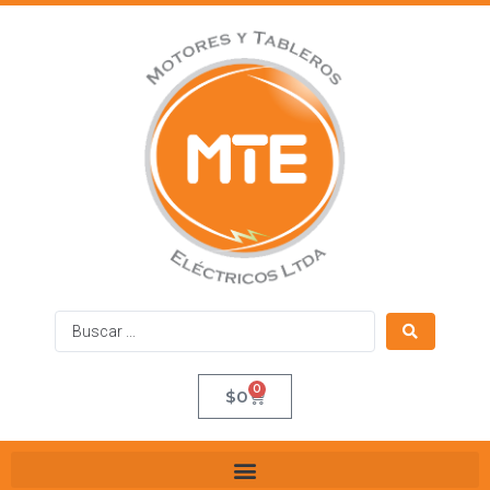
0
$
0