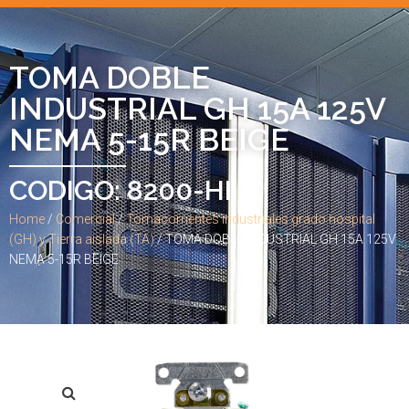
TOMA DOBLE
INDUSTRIAL GH 15A 125V
NEMA 5-15R BEIGE
CODIGO: 8200-HI
Home
/
Comercial
/
Tomacorrientes industriales grado hospital
(GH) y Tierra aislada (TA)
/ TOMA DOBLE INDUSTRIAL GH 15A 125V
NEMA 5-15R BEIGE