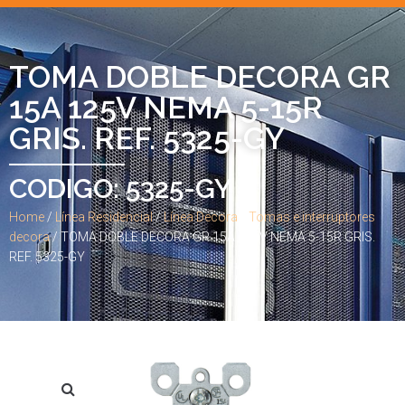
TOMA DOBLE DECORA GR
15A 125V NEMA 5-15R
GRIS. REF. 5325-GY
CODIGO: 5325-GY
Home
/
Línea Residencial
/
Línea Decora
/
Tomas e interruptores
decora
/ TOMA DOBLE DECORA GR 15A 125V NEMA 5-15R GRIS.
REF. 5325-GY