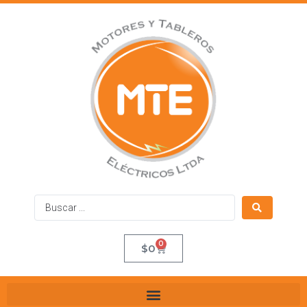
0
$
0