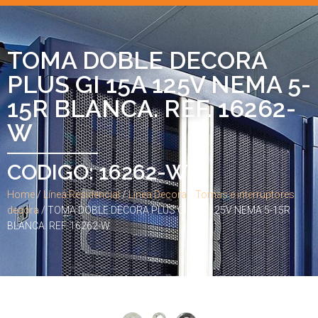
TOMA DOBLE DECORA
PLUS GI 15A 125V NEMA 5-
15R BLANCA. REF. 16262-
W
CODIGO: 16262-W
Home
/
Línea Residencial
/
Línea Decora
/
Tomas e interruptores
decora
/ TOMA DOBLE DECORA PLUS GI 15A 125V NEMA 5-15R
BLANCA. REF. 16262-W