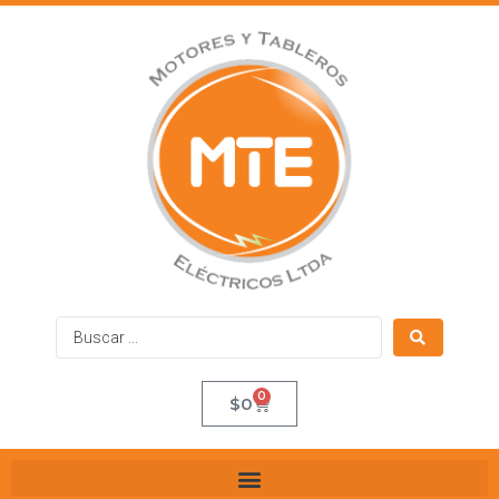
0
$
0