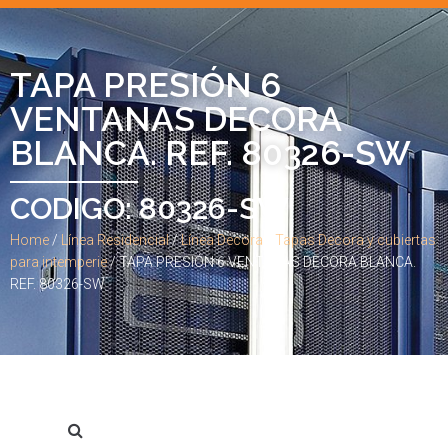
TAPA PRESIÓN 6
VENTANAS DECORA
BLANCA. REF. 80326-SW
CODIGO: 80326-SW
Home
/
Línea Residencial
/
Línea Decora
/
Tapas Decora y cubiertas
para intemperie
/ TAPA PRESIÓN 6 VENTANAS DECORA BLANCA.
REF. 80326-SW