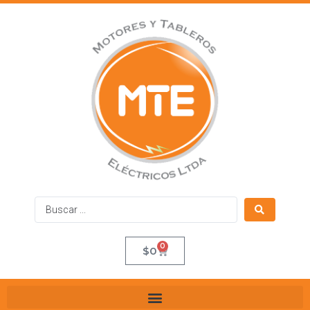
0
$
0