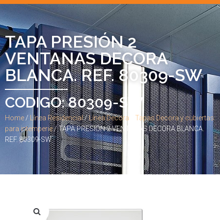
TAPA PRESIÓN 2
VENTANAS DECORA
BLANCA. REF. 80309-SW
CODIGO: 80309-SW
Home
/
Línea Residencial
/
Línea Decora
/
Tapas Decora y cubiertas
para intemperie
/ TAPA PRESIÓN 2 VENTANAS DECORA BLANCA.
REF. 80309-SW