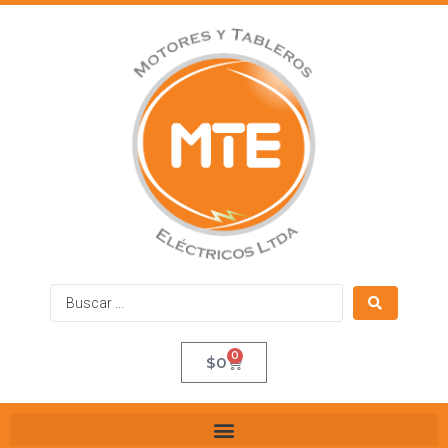
0
$
0