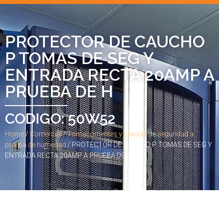
PROTECTOR DE CAUCHO
P TOMAS DE SEG Y
ENTRADA RECTA 20AMP A
PRUEBA DE H
CODIGO: 50W52
Home
/
Comercial
/
Tomacorrientes y clavijas de seguridad a
prueba de humedad
/ PROTECTOR DE CAUCHO P TOMAS DE SEG Y
ENTRADA RECTA 20AMP A PRUEBA DE H