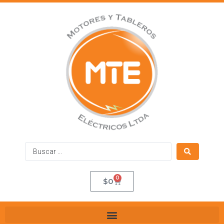
0
$
0