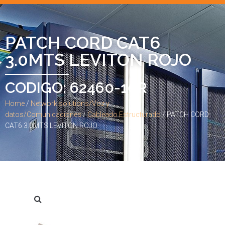
PATCH CORD CAT6
3.0MTS LEVITON ROJO
CODIGO: 62460-10R
Home
/
Network solutions/Voz y
datos/Comunicaciones
/
Cableado Estructurado
/ PATCH CORD
CAT6 3.0MTS LEVITON ROJO