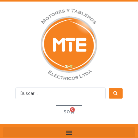
0
$
0