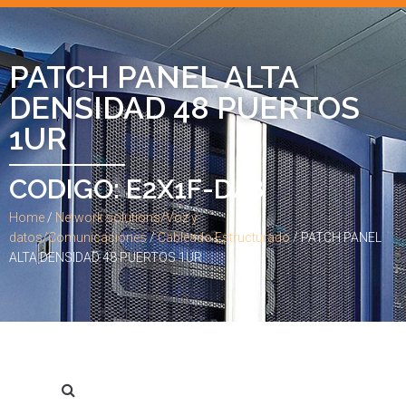
PATCH PANEL ALTA
DENSIDAD 48 PUERTOS
1UR
CODIGO: E2X1F-D48
Home
/
Network solutions/Voz y
datos/Comunicaciones
/
Cableado Estructurado
/ PATCH PANEL
ALTA DENSIDAD 48 PUERTOS 1UR