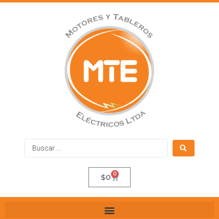
0
$
0