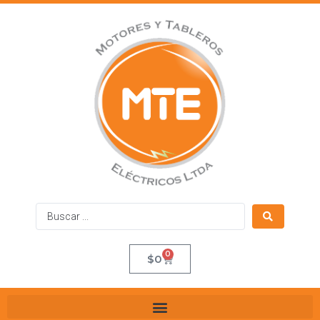
0
$
0