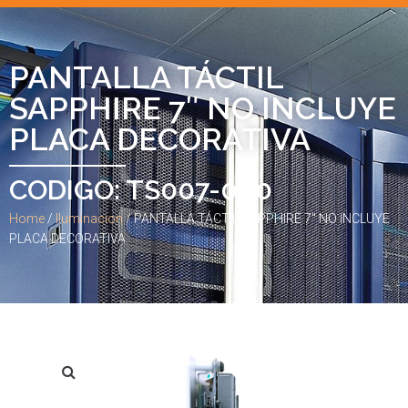
PANTALLA TÁCTIL
SAPPHIRE 7″ NO INCLUYE
PLACA DECORATIVA
CODIGO: TS007-000
Home
/
Iluminacion
/ PANTALLA TÁCTIL SAPPHIRE 7″ NO INCLUYE
PLACA DECORATIVA