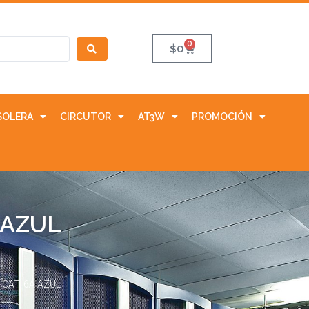
0
$
0
SOLERA
CIRCUTOR
AT3W
PROMOCIÓN
 AZUL
 CAT. 6A AZUL