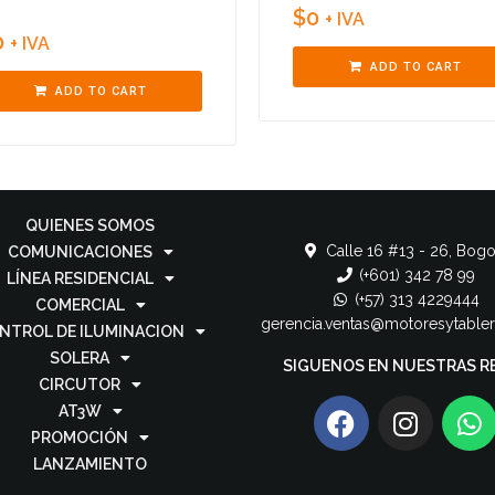
$
0
+ IVA
0
+ IVA
ADD TO CART
ADD TO CART
QUIENES SOMOS
Calle 16 #13 - 26, Bogo
COMUNICACIONES
(+601) 342 78 99
LÍNEA RESIDENCIAL
(+57) 313 4229444
COMERCIAL
gerencia.ventas@motoresytable
NTROL DE ILUMINACION
SOLERA
SIGUENOS EN NUESTRAS R
CIRCUTOR
AT3W
PROMOCIÓN
LANZAMIENTO