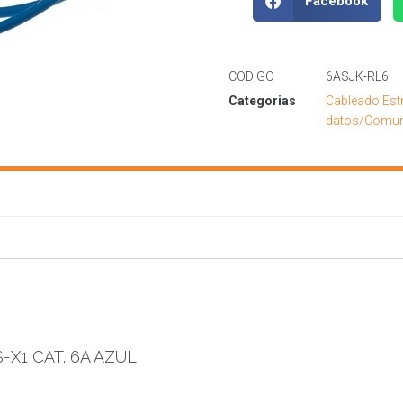
Facebook
CODIGO
6ASJK-RL6
Categorias
Cableado Est
datos/Comun
X1 CAT. 6A AZUL