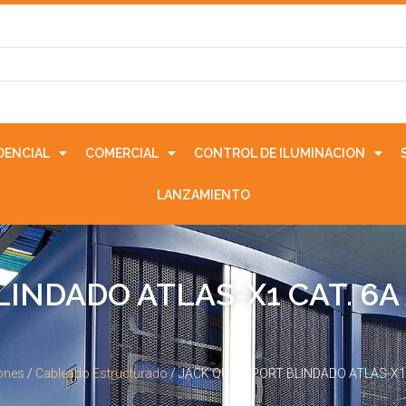
IDENCIAL
COMERCIAL
CONTROL DE ILUMINACION
LANZAMIENTO
LINDADO ATLAS-X1 CAT. 6A
ones
/
Cableado Estructurado
/ JACK QUICK PORT BLINDADO ATLAS-X1