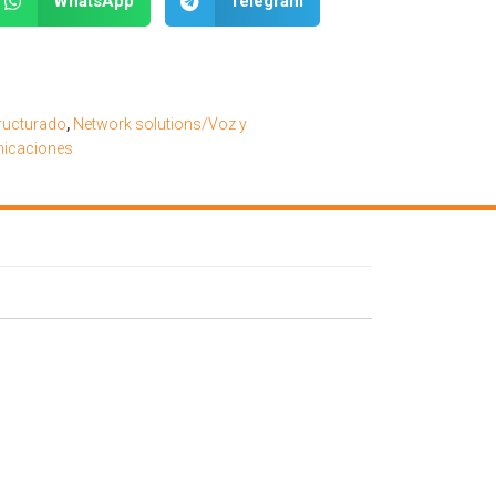
WhatsApp
Telegram
ructurado
,
Network solutions/Voz y
icaciones