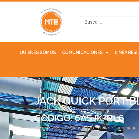
QUIENES SOMOS
COMUNICACIONES
LÍNEA RES
JACK QUICK PORT B
CODIGO: 6ASJK-RL6
Home
/
Network solutions/Voz y datos/Comunicaci