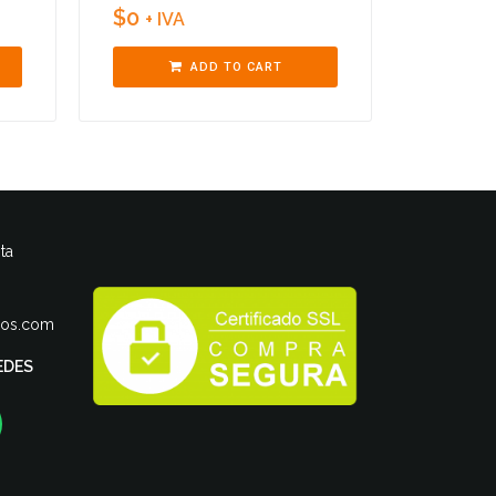
$
0
+ IVA
ADD TO CART
ta
ros.com
EDES