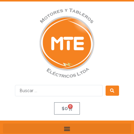
0
$
0