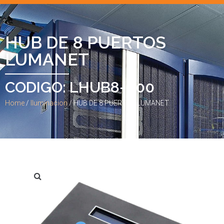
HUB DE 8 PUERTOS
LUMANET
CODIGO: LHUB8-000
Home
/
Iluminacion
/ HUB DE 8 PUERTOS LUMANET