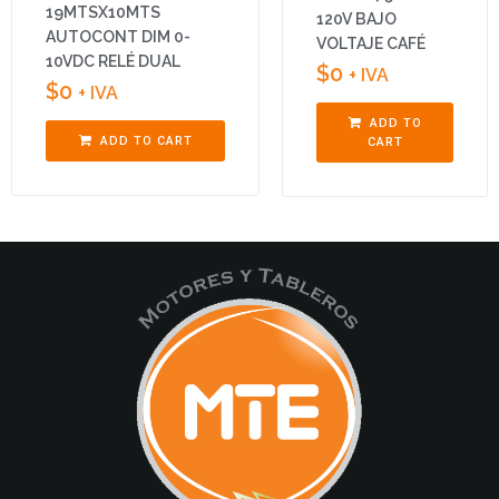
19MTSX10MTS
120V BAJO
AUTOCONT DIM 0-
VOLTAJE CAFÉ
10VDC RELÉ DUAL
$
0
+ IVA
$
0
+ IVA
ADD TO
ADD TO CART
CART