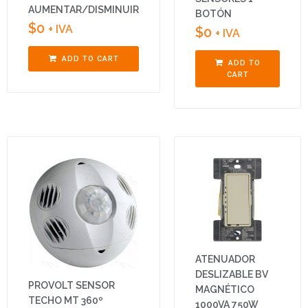
AUMENTAR/DISMINUIR
BOTÓN
$
0
+ IVA
$
0
+ IVA
ADD TO CART
ADD TO
CART
ATENUADOR
DESLIZABLE BV
PROVOLT SENSOR
MAGNÉTICO
TECHO MT 360º
1000VA 750W