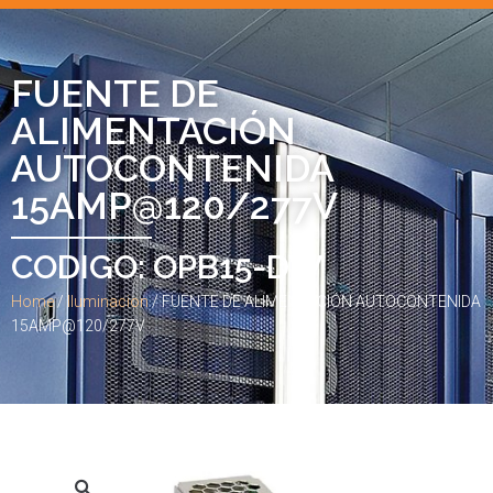
FUENTE DE
ALIMENTACIÓN
AUTOCONTENIDA
15AMP@120/277V
CODIGO: OPB15-DW
Home
/
Iluminacion
/ FUENTE DE ALIMENTACIÓN AUTOCONTENIDA
15AMP@120/277V