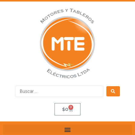
0
$
0