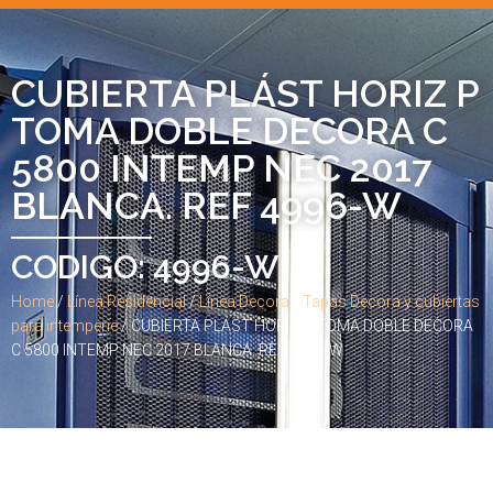
CUBIERTA PLÁST HORIZ P
TOMA DOBLE DECORA C
5800 INTEMP NEC 2017
BLANCA. REF 4996-W
CODIGO: 4996-W
Home
/
Línea Residencial
/
Línea Decora
/
Tapas Decora y cubiertas
para intemperie
/ CUBIERTA PLÁST HORIZ P TOMA DOBLE DECORA
C 5800 INTEMP NEC 2017 BLANCA. REF 4996-W