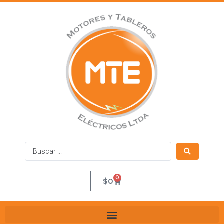
0
$
0