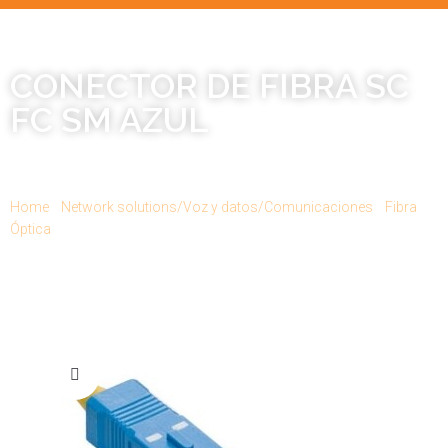
CONECTOR DE FIBRA SC
FC SM AZUL
CODIGO: 49990-SSC
Home
/
Network solutions/Voz y datos/Comunicaciones
/
Fibra
Óptica
/ CONECTOR DE FIBRA SC FC SM AZUL