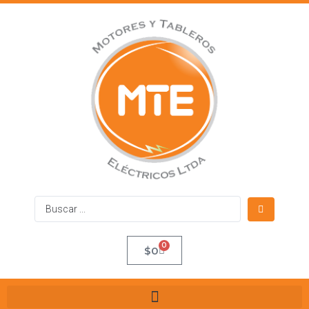
0
$
0