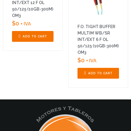
INT/EXT 12 F OL
50/125 (10GB-300M)
OM3
$
0
+ IVA
F.O. TIGHT BUFFER
MULTIM WB/SR
ADD TO CART
INT/EXT 6 F OL
50/125 (10GB-300M)
OM3
$
0
+ IVA
ADD TO CART