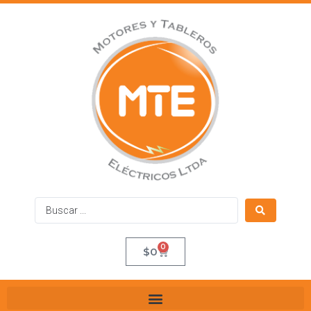
0
$
0