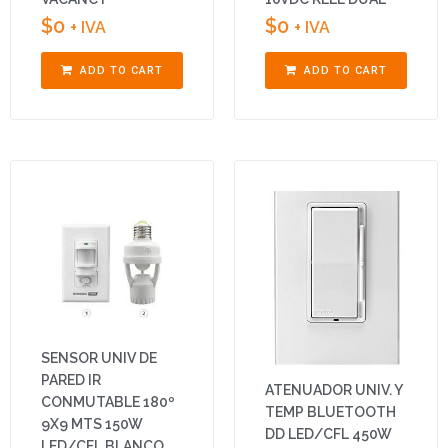
$
0
$
0
+ IVA
+ IVA
ADD TO CART
ADD TO CART
SENSOR UNIV DE
PARED IR
ATENUADOR UNIV. Y
CONMUTABLE 180º
TEMP BLUETOOTH
9X9 MTS 150W
DD LED/CFL 450W
LED/CFL BLANCO