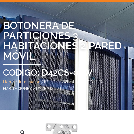
BOTONERA DE
PARTICIONES 3
HABITACIONES 2 PARED
MÓVIL
CODIGO: D42CS-02W
Home
/
Iluminacion
/ BOTONERA DE PARTICIONES 3
HABITACIONES 2 PARED MÓVIL