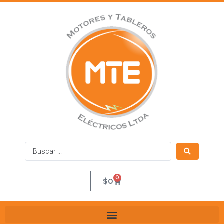
0
$
0