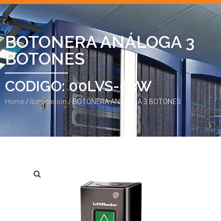
BOTONERA ANÁLOGA 3
BOTONES
CODIGO: 00LVS-03W
Home
/
Iluminacion
/ BOTONERA ANÁLOGA 3 BOTONES