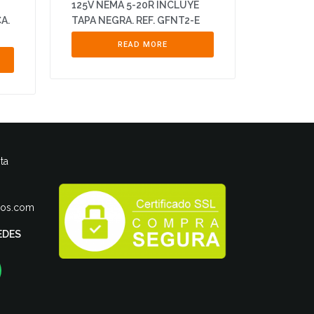
125V NEMA 5-20R INCLUYE
A.
TAPA NEGRA. REF. GFNT2-E
READ MORE
ta
ros.com
EDES