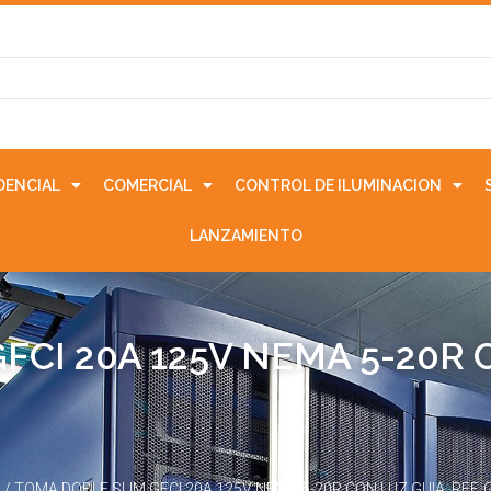
IDENCIAL
COMERCIAL
CONTROL DE ILUMINACION
LANZAMIENTO
CI 20A 125V NEMA 5-20R C
I
/ TOMA DOBLE SLIM GFCI 20A 125V NEMA 5-20R CON LUZ GUIA. REF.