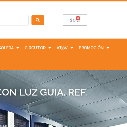
0
$
0
SOLERA
CIRCUTOR
AT3W
PROMOCIÓN
ON LUZ GUIA. REF.
 GFNL2-W