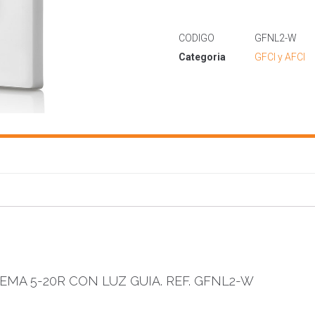
CODIGO
GFNL2-W
Categoria
GFCI y AFCI
EMA 5-20R CON LUZ GUIA. REF. GFNL2-W