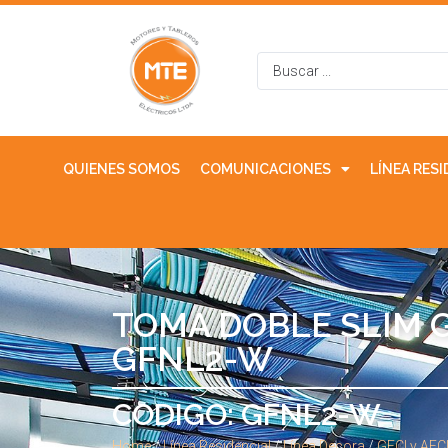
QUIENES SOMOS
COMUNICACIONES
LÍNEA RES
TOMA DOBLE SLIM GF
GFNL2-W
CODIGO: GFNL2-W
Home
/
Línea Residencial
/
Línea Decora
/
GFCI y AFC