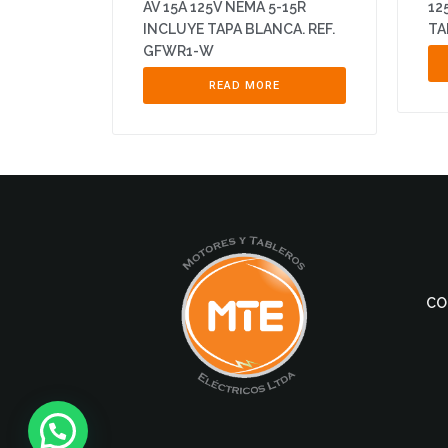
AV 15A 125V NEMA 5-15R
12
INCLUYE TAPA BLANCA. REF.
TA
GFWR1-W
READ MORE
CO