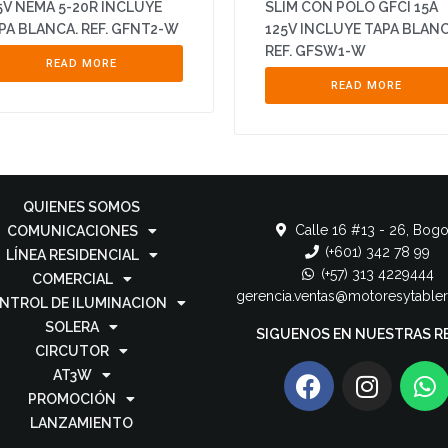
5V NEMA 5-20R INCLUYE
SLIM CON POLO GFCI 15A
PA BLANCA. REF. GFNT2-W
125V INCLUYE TAPA BLANC
REF. GFSW1-W
READ MORE
READ MORE
QUIENES SOMOS
Calle 16 #13 - 26, Bogo
COMUNICACIONES
(+601) 342 78 99
LÍNEA RESIDENCIAL
(+57) 313 4229444
COMERCIAL
gerencia.ventas@motoresytable
NTROL DE ILUMINACION
SOLERA
SIGUENOS EN NUESTRAS R
CIRCUTOR
AT3W
PROMOCIÓN
LANZAMIENTO