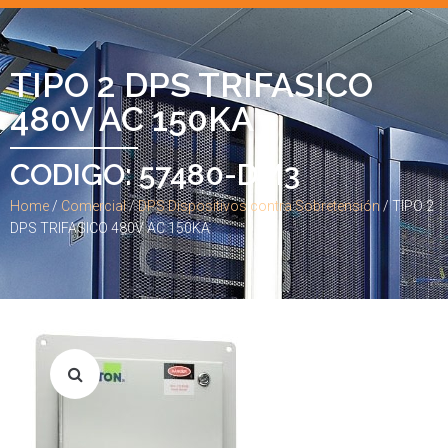
TIPO 2 DPS TRIFASICO
480V AC 150KA
CODIGO: 57480-DM3
Home
/
Comercial
/
DPS Dispositivos contra Sobretensión
/ TIPO 2
DPS TRIFASICO 480V AC 150KA