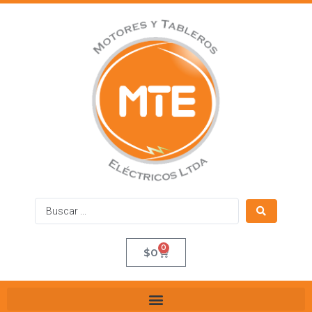
0
$
0