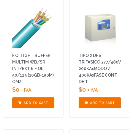
F.O. TIGHT BUFFER
TIPO 2 DPS
MULTIM WB/SR
TRIFASICO 277/480V
INT/EXT 6 F OL
200KAxMODO /
50/125 (10GB-150M)
400KAxFASE CONT
OM2
DE T
$
0
$
0
+ IVA
+ IVA
ADD TO CART
ADD TO CART