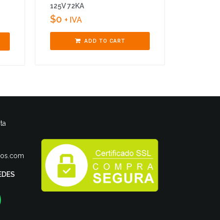
125V 72KA
$
0
+ IVA
ADD TO CART
ta
ros.com
EDES