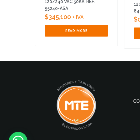
120/240 VAC 50KA. REF.
12
55240-ASA
64
$
345,100
+ IVA
$
READ MORE
CO