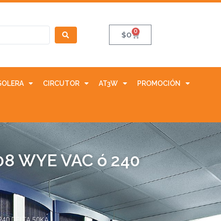
0
$
0
SOLERA
CIRCUTOR
AT3W
PROMOCIÓN
08 WYE VAC ó 240
240 DELTA 50KA