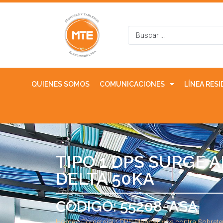
QUIENES SOMOS
COMUNICACIONES
LÍNEA RES
TIPO 1 DPS SURGE 
DELTA 50KA
CODIGO: 55208-ASA
Home
/
Comercial
/
DPS Dispositivos contra Sobret