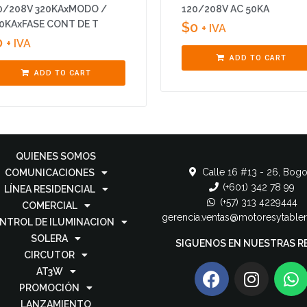
0/208V 320KAxMODO /
120/208V AC 50KA
0KAxFASE CONT DE T
$
0
+ IVA
0
+ IVA
ADD TO CART
ADD TO CART
QUIENES SOMOS
Calle 16 #13 - 26, Bogo
COMUNICACIONES
(+601) 342 78 99
LÍNEA RESIDENCIAL
(+57) 313 4229444
COMERCIAL
gerencia.ventas@motoresytable
NTROL DE ILUMINACION
SOLERA
SIGUENOS EN NUESTRAS R
CIRCUTOR
AT3W
PROMOCIÓN
LANZAMIENTO