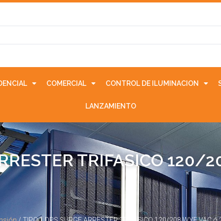
IDENCIAL
COMERCIAL
CONTROL DE ILUMINACION
LANZAMIENTO
ARRESTER TRIFASICO 120/2
ensión
/ TIPO 1 DPS SURGE ARRESTER TRIFASICO 120/208 WYE VAC ó 