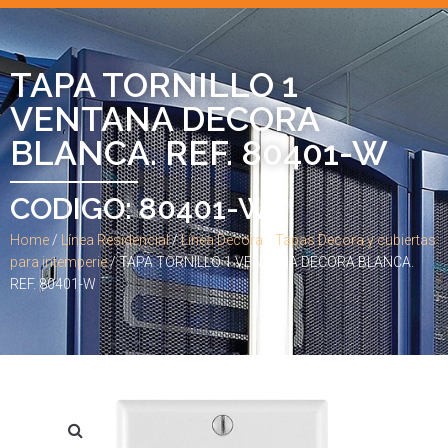
TAPA TORNILLO 1
VENTANA DECORA
BLANCA. REF. 80401-W
CODIGO: 80401-W
Home
/
Línea Residencial
/
Línea Decora
/
Tapas Decora y cubiertas
para intemperie
/ TAPA TORNILLO 1 VENTANA DECORA BLANCA.
REF. 80401-W