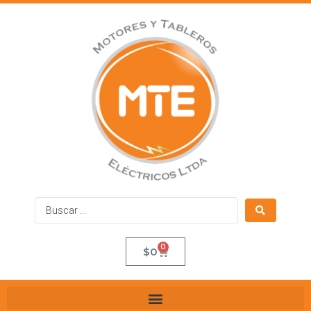
0
$
0