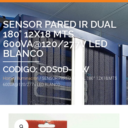
SENSOR PARED IR DUAL
180° 12X18 MTS
600VA@120/277V LED
BLANCO
CODIGO: ODS0D-IDW
Home
/
Iluminacion
/ SENSOR PARED IR DUAL 180° 12X18 MTS
600VA@120/277V LED BLANCO