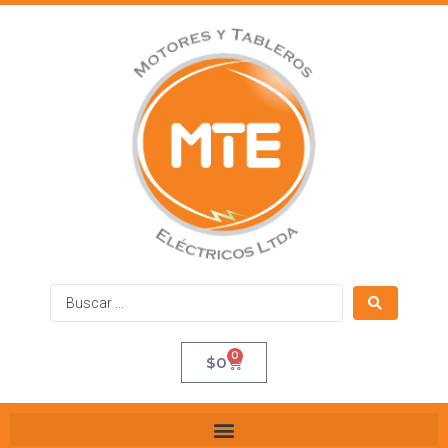
0
$
0