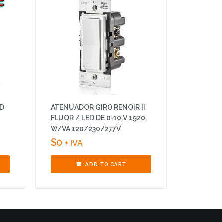
DD
ATENUADOR GIRO RENOIR II
FLUOR / LED DE 0-10 V 1920
W/VA 120/230/277V
$
0
+ IVA
ADD TO CART