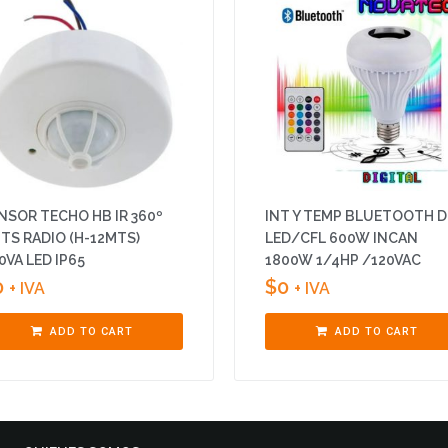
NSOR TECHO HB IR 360º
INT Y TEMP BLUETOOTH 
TS RADIO (H-12MTS)
LED/CFL 600W INCAN
0VA LED IP65
1800W 1/4HP /120VAC
0
$
0
+ IVA
+ IVA
ADD TO CART
ADD TO CART