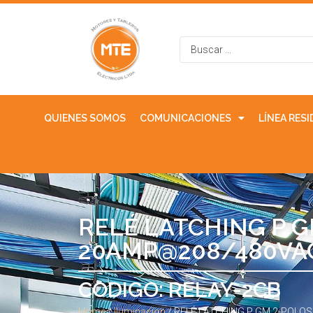
QUIENES SOMOS
COMUNICACIONES
LÍNEA RES
RELÉ LATCHING P 
20AMP@208/480VA
CODIGO: RELAY-2CB
Home
/
Iluminacion
/ RELÉ LATCHING P GM 2-POL