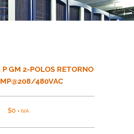
 P GM 2-POLOS RETORNO
AMP@208/480VAC
$
0
+ IVA