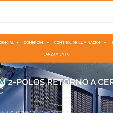
IDENCIAL
COMERCIAL
CONTROL DE ILUMINACION
LANZAMIENTO
GM 2-POLOS RETORNO A C
C
OS RETORNO A CERRADO 20AMP@208/480VAC