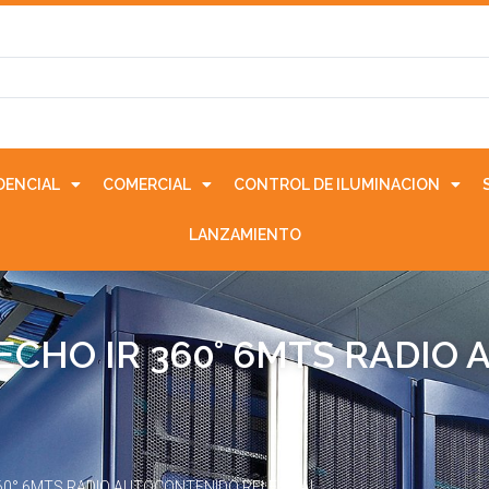
IDENCIAL
COMERCIAL
CONTROL DE ILUMINACION
LANZAMIENTO
ECHO IR 360° 6MTS RADIO
60° 6MTS RADIO AUTOCONTENIDO RELÉ DUAL