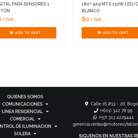
GITAL PARA SENSORES 1
180º 9X9 MTS 150W LED/
OTÓN
BLANCO
0
$
0
+ IVA
+ IVA
ADD TO CART
ADD TO CART
QUIENES SOMOS
Calle 16 #13 - 26, Bogo
COMUNICACIONES
(+601) 342 78 99
LÍNEA RESIDENCIAL
(+57) 313 4229444
COMERCIAL
gerencia.ventas@motoresytable
NTROL DE ILUMINACION
SOLERA
SIGUENOS EN NUESTRAS R