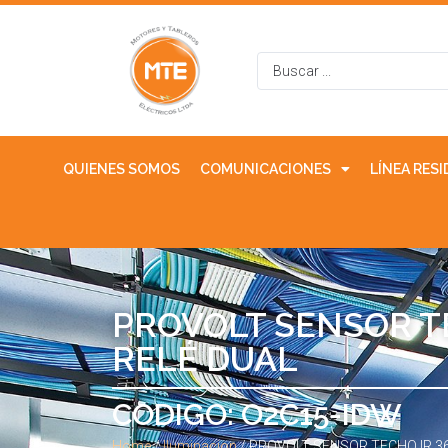
QUIENES SOMOS
COMUNICACIONES
LÍNEA RES
PROVOLT SENSOR T
RELÉ DUAL
CODIGO: O2C15-IDW
Home
/
Iluminacion
/ PROVOLT SENSOR TECHO IR 3