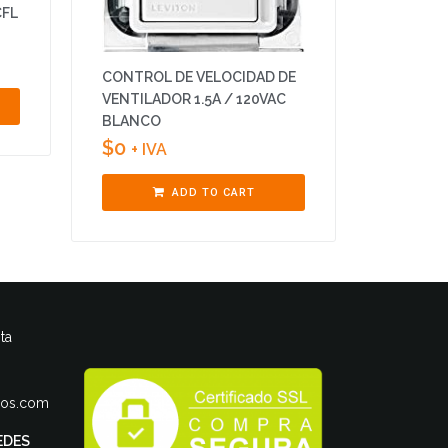
CFL
CONTROL DE VELOCIDAD DE
VENTILADOR 1.5A / 120VAC
BLANCO
$
0
+ IVA
ADD TO CART
ta
ros.com
EDES