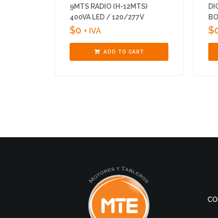
9MTS RADIO (H-12MTS)
DI
400VA LED / 120/277V
B
$
0
$
+ IVA
ADD TO CART
CO