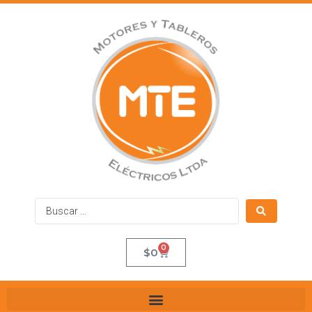
0
$
0