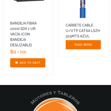
BANDEJA FIBRA
CARRETE CABLE
1000I SDX 1 UR
U/UTP CAT6A LSZH
VACÍA (CON
305MTS AZUL
BANDEJA
DESLIZABLE)
READ MORE
$
0
+ IVA
ADD TO CART