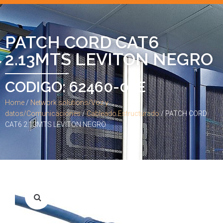
PATCH CORD CAT6
2.13MTS LEVITON NEGRO
CODIGO: 62460-07E
Home
/
Network solutions/Voz y
datos/Comunicaciones
/
Cableado Estructurado
/ PATCH CORD
CAT6 2.13MTS LEVITON NEGRO