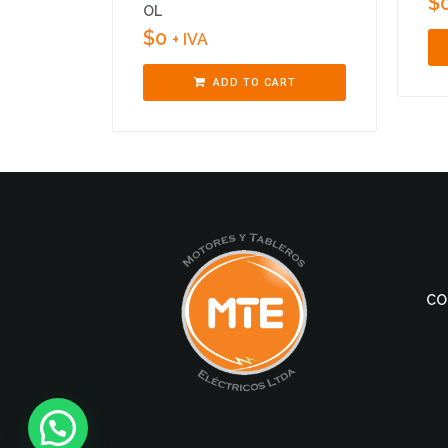
$
OL
$
0
+ IVA
ADD TO CART
CO