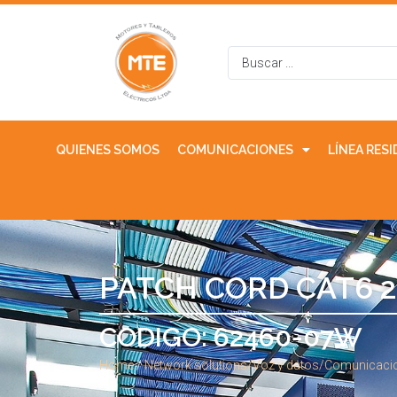
QUIENES SOMOS
COMUNICACIONES
LÍNEA RES
PATCH CORD CAT6 
CODIGO: 62460-07W
Home
/
Network solutions/Voz y datos/Comunicaci