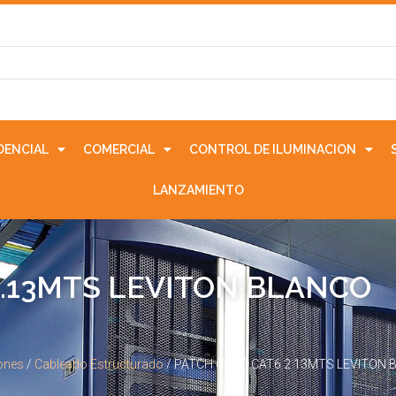
IDENCIAL
COMERCIAL
CONTROL DE ILUMINACION
LANZAMIENTO
2.13MTS LEVITON BLANCO
ones
/
Cableado Estructurado
/ PATCH CORD CAT6 2.13MTS LEVITON 