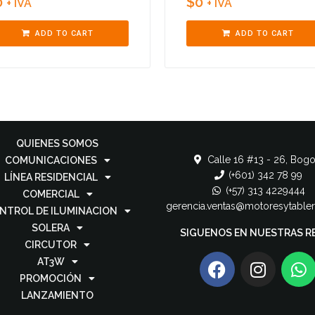
0
$
0
+ IVA
+ IVA
ADD TO CART
ADD TO CART
QUIENES SOMOS
Calle 16 #13 - 26, Bogo
COMUNICACIONES
(+601) 342 78 99
LÍNEA RESIDENCIAL
(+57) 313 4229444
COMERCIAL
gerencia.ventas@motoresytable
NTROL DE ILUMINACION
SOLERA
SIGUENOS EN NUESTRAS R
CIRCUTOR
AT3W
PROMOCIÓN
LANZAMIENTO