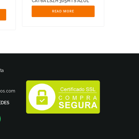
CAT6A LSZH 305MTS AZUL
READ MORE
ta
ros.com
EDES