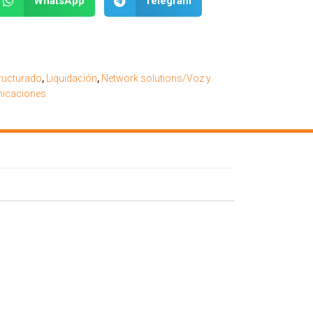
WhatsApp
Telegram
ructurado
,
Liquidación
,
Network solutions/Voz y
icaciones