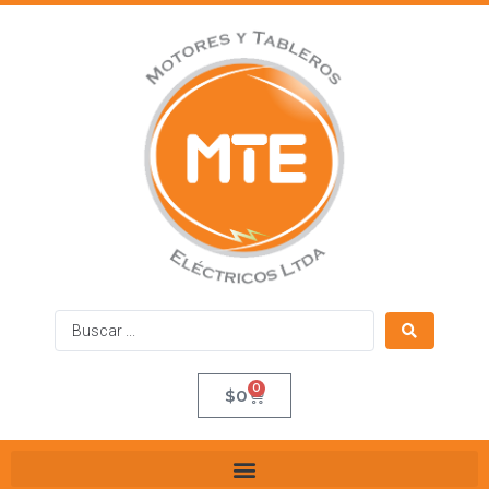
0
$
0