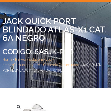
JACK QUICK PORT
BLINDADO ATLAS-X1 CAT.
6A NEGRO
CODIGO: 6ASJK-RE6
Home
/
Network solutions/Voz y
datos/Comunicaciones
/
Cableado Estructurado
/ JACK QUICK
PORT BLINDADO ATLAS-X1 CAT. 6A NEGRO