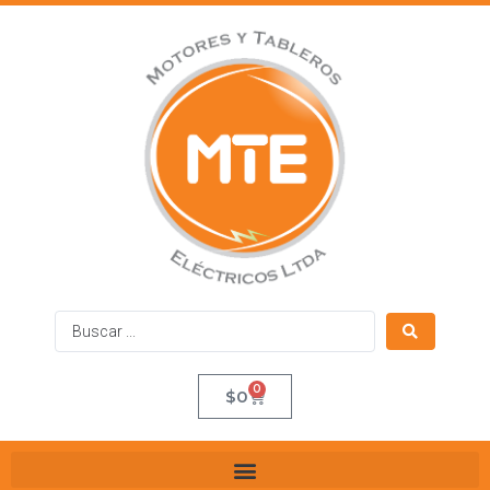
0
$
0