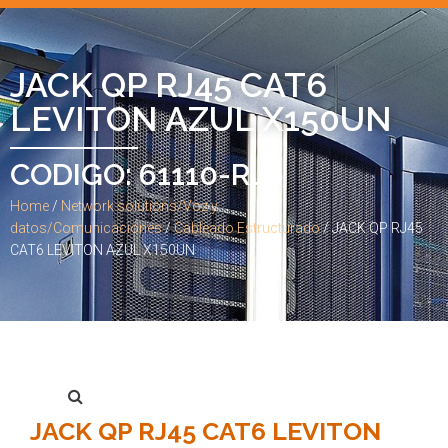
JACK QP RJ45 CAT6
LEVITON AZUL X150UN
CODIGO: 61110-RJ6
Home
/
Network solutions/Voz y
datos/Comunicaciones
/
Cableado Estructurado
/ JACK QP RJ45
CAT6 LEVITON AZUL X150UN
JACK QP RJ45 CAT6 LEVITON