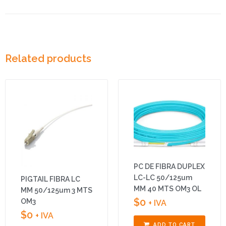
Related products
PC DE FIBRA DUPLEX
LC-LC 50/125um
PIGTAIL FIBRA LC
MM 40 MTS OM3 OL
MM 50/125um 3 MTS
$
0
OM3
+ IVA
$
0
+ IVA
ADD TO CART