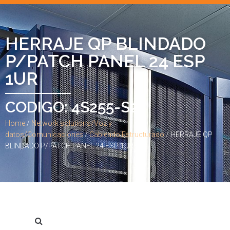
HERRAJE QP BLINDADO
P/PATCH PANEL 24 ESP
1UR
CODIGO: 4S255-S24
Home
/
Network solutions/Voz y
datos/Comunicaciones
/
Cableado Estructurado
/ HERRAJE QP
BLINDADO P/PATCH PANEL 24 ESP 1UR