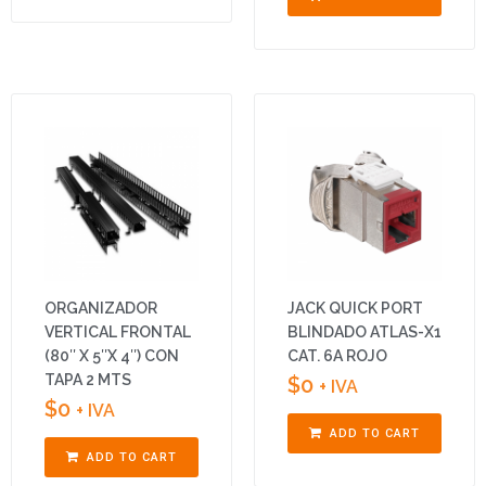
ORGANIZADOR
JACK QUICK PORT
VERTICAL FRONTAL
BLINDADO ATLAS-X1
(80″ X 5″X 4″) CON
CAT. 6A ROJO
TAPA 2 MTS
$
0
+ IVA
$
0
+ IVA
ADD TO CART
ADD TO CART