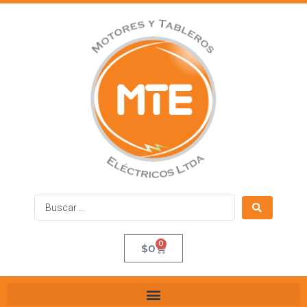
0
$
0