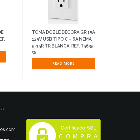
DE
TOMA DOBLE DECORA GR 15A
EF.
125V USB TIPO C – 6A NEMA
5-15R TR BLANCA. REF. T5635-
W
READ MORE
ta
ros.com