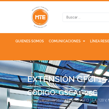
QUIENES SOMOS
COMUNICACIONES
LÍNEA RES
EXTENSIÓN GFCI 15 A
CODIGO: GSCA1-25C
Home
/
Lanzamiento
/ EXTENSIÓN GFCI 15 A, 120 V,