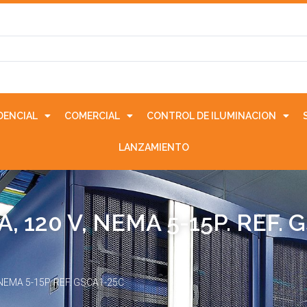
IDENCIAL
COMERCIAL
CONTROL DE ILUMINACION
LANZAMIENTO
, 120 V, NEMA 5-15P. REF. 
 NEMA 5-15P. REF. GSCA1-25C