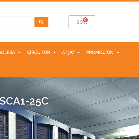
0
$
0
SOLERA
CIRCUTOR
AT3W
PROMOCIÓN
GSCA1-25C