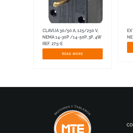
CLAVIJA 30/50 A, 125/250 V,
EX
NEMA 14-30P /14-50P, 3P, 4W
NE
REF. 275-E
READ MORE
CO