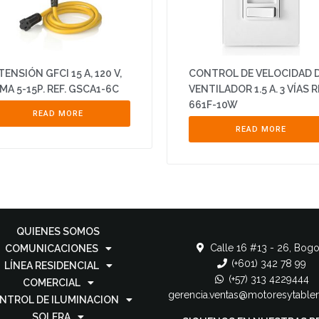
TENSIÓN GFCI 15 A, 120 V,
CONTROL DE VELOCIDAD 
MA 5-15P. REF. GSCA1-6C
VENTILADOR 1.5 A. 3 VÍAS R
661F-10W
READ MORE
READ MORE
QUIENES SOMOS
Calle 16 #13 - 26, Bogo
COMUNICACIONES
(+601) 342 78 99
LÍNEA RESIDENCIAL
(+57) 313 4229444
COMERCIAL
gerencia.ventas@motoresytable
NTROL DE ILUMINACION
SOLERA